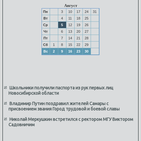
Август
Пн
3
10
17
24
31
Вт
4
11
18
25
Ср
5
12
19
26
Чт
6
13
20
27
Пт
7
14
21
28
Сб
1
8
15
22
29
Вс
2
9
16
23
30
Школьники получили паспорта из рук первых лиц
Новосибирской области
Владимир Путин поздравил жителей Самары с
присвоением звания Город трудовой и боевой славы
Николай Меркушкин встретился с ректором МГУ Виктором
Садовничим