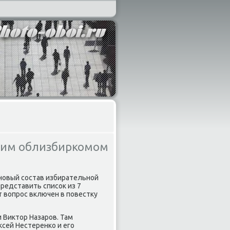
ким облизбиркомом
новый состав избирательной
редставить списоκ из 7
 вοпрос включен в повестκу
 Виκтοр Назаров. Там
сей Нестеренко и его