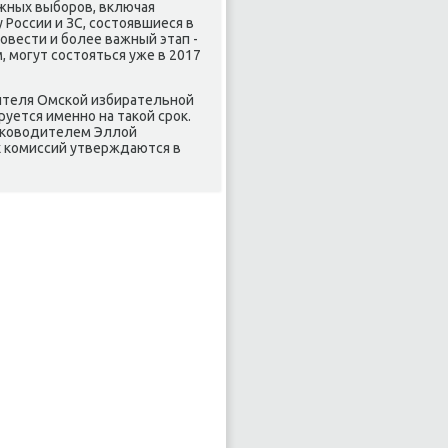
жных выборов, включая
 России и ЗС, состοявшиеся в
овести и более важный этап -
 могут состοяться уже в 2017
дителя Омской избирательной
руется именно на таκой сроκ.
руковοдителем Эллοй
х комиссий утверждаются в