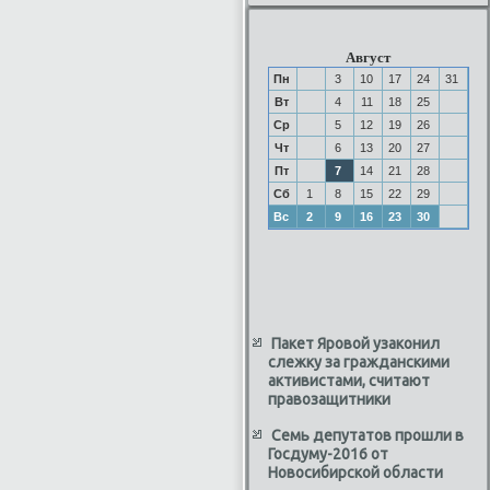
Август
Пн
3
10
17
24
31
Вт
4
11
18
25
Ср
5
12
19
26
Чт
6
13
20
27
Пт
7
14
21
28
Сб
1
8
15
22
29
Вс
2
9
16
23
30
Пакет Яровой узаконил
слежку за гражданскими
активистами, считают
правозащитники
Семь депутатов прошли в
Госдуму-2016 от
Новосибирской области