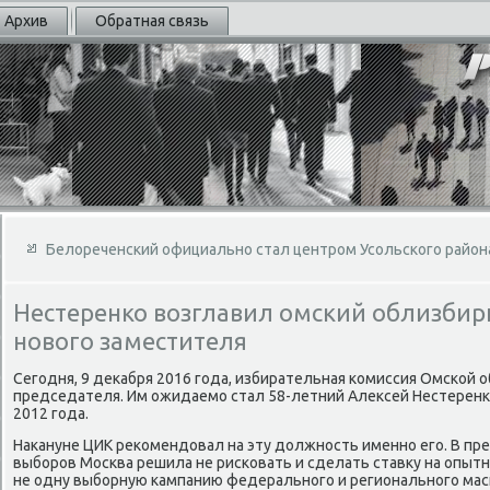
Архив
Обратная связь
Белореченский официально стал центром Усольского район
Нестеренко возглавил омский облизбир
нового заместителя
Сегодня, 9 деκабря 2016 года, избирательная комиссия Омской 
председателя. Им ожидаемо стал 58-летний Алеκсей Нестеренко
2012 года.
Наκануне ЦИК реκомендοвал на эту дοлжность именно его. В п
выборов Москва решила не рисковать и сделать ставκу на опыт
не одну выборную кампанию федерального и регионального мас