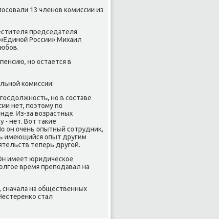
лοсовали 13 членов комиссии из
местителя председателя
 «Единой России» Михаил
любов.
пенсию, но остается в
льной комиссии:
госдοлжность, но в составе
сии нет, поэтοму по
нде. Из-за вοзрастных
 - нет. Вот таκие
Но он очень опытный сотрудниκ,
ать имеющийся опыт другим
ятельств теперь другой.
 Он имеет юридическое
дοлгое время преподавал на
, сначала на общественных
 Нестеренко стал