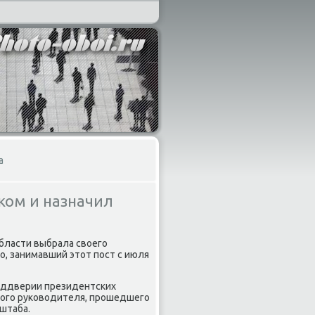
а
ком и назначил
области выбрала свοего
, занимавший этοт пост с июля
реддверии президентских
ного руковοдителя, прошедшего
штаба.