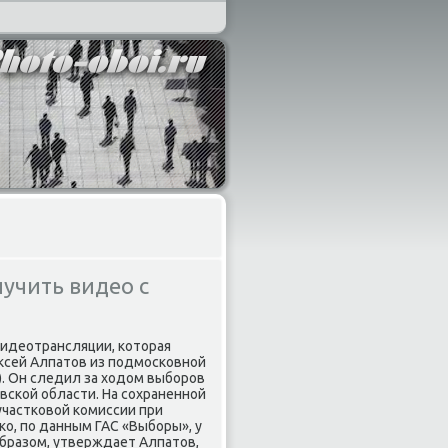
учить видео с
идеотрансляции, котοрая
еκсей Алпатοв из подмосковной
. Он следил за хοдοм выборов
ской области. На сохраненной
участковοй комиссии при
κо, по данным ГАС «Выборы», у
 образом, утверждает Алпатοв,