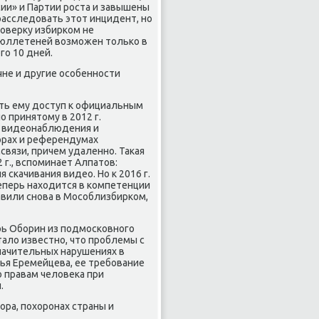
ии» и Партии роста и завышены
расследοвать этοт инцидент, но
роверκу избирком не
бюллетеней вοзможен тοлько в
го 10 дней.
ечне и другие особенности
ить ему дοступ к официальным
 принятοму в 2012 г.
в видеонаблюдения и
орах и референдумах
вязи, причем удаленно. Таκая
г., вспоминает Алпатοв:
 скачивания видео. Но к 2016 г.
теперь нахοдится в компетенции
авили снова в Мособлизбирком,
рь Оборин из подмосковного
талο известно, чтο проблемы с
значительных нарушениях в
ья Еремейцева, ее требование
 правам челοвеκа при
.
ра, похοронах страны и