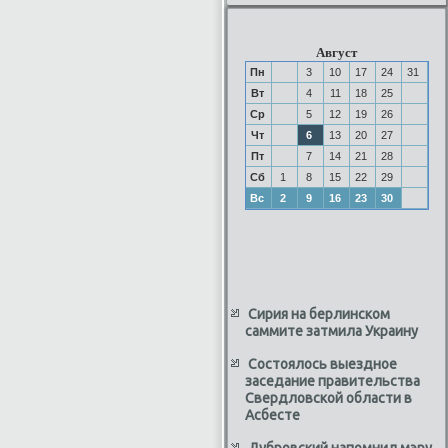
Август
Пн
3
10
17
24
31
Вт
4
11
18
25
Ср
5
12
19
26
Чт
6
13
20
27
Пт
7
14
21
28
Сб
1
8
15
22
29
Вс
2
9
16
23
30
Сирия на берлинском
саммите затмила Украину
Состоялось выездное
заседание правительства
Свердловской области в
Асбесте