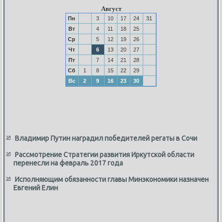
Август
Пн
3
10
17
24
31
Вт
4
11
18
25
Ср
5
12
19
26
Чт
6
13
20
27
Пт
7
14
21
28
Сб
1
8
15
22
29
Вс
2
9
16
23
30
Владимир Путин наградил победителей регаты в Сочи
Рассмотрение Стратегии развития Иркутской области
перенесли на февраль 2017 года
Исполняющим обязанности главы Минэкономики назначен
Евгений Елин