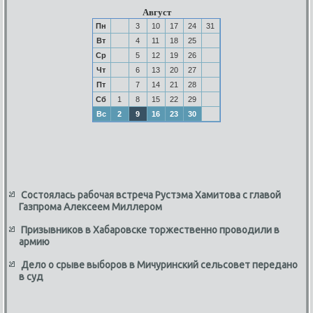
Август
Пн
3
10
17
24
31
Вт
4
11
18
25
Ср
5
12
19
26
Чт
6
13
20
27
Пт
7
14
21
28
Сб
1
8
15
22
29
Вс
2
9
16
23
30
Состоялась рабочая встреча Рустэма Хамитова с главой
Газпрома Алексеем Миллером
Призывников в Хабаровске торжественно проводили в
армию
Дело о срыве выборов в Мичуринский сельсовет передано
в суд