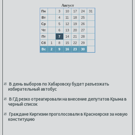
Август
Пн
3
10
17
24
31
Вт
4
11
18
25
Ср
5
12
19
26
Чт
6
13
20
27
Пт
7
14
21
28
Сб
1
8
15
22
29
Вс
2
9
16
23
30
В день выборов по Хабаровску будет разъезжать
избирательный автобус
В ГД резко отреагировали на внесение депутатов Крыма в
черный список
Граждане Киргизии проголосовали в Красноярске за новую
конституцию