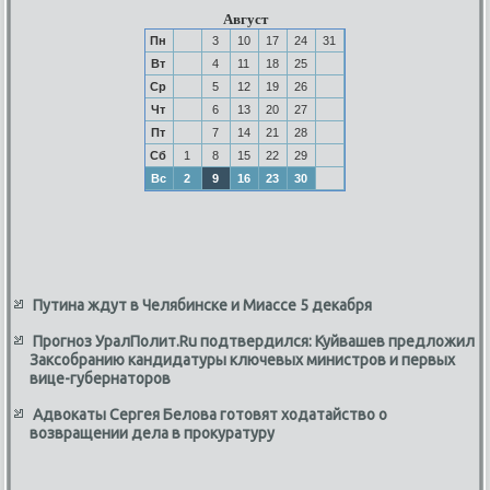
Август
Пн
3
10
17
24
31
Вт
4
11
18
25
Ср
5
12
19
26
Чт
6
13
20
27
Пт
7
14
21
28
Сб
1
8
15
22
29
Вс
2
9
16
23
30
Путина ждут в Челябинске и Миассе 5 декабря
Прогноз УралПолит.Ru подтвердился: Куйвашев предложил
Заксобранию кандидатуры ключевых министров и первых
вице-губернаторов
Адвокаты Сергея Белова готовят ходатайство о
возвращении дела в прокуратуру