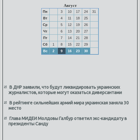
Август
Пн
3
10
17
24
31
Вт
4
11
18
25
Ср
5
12
19
26
Чт
6
13
20
27
Пт
7
14
21
28
Сб
1
8
15
22
29
Вс
2
9
16
23
30
В ДНР заявили, что будут ликвидировать украинских
журналистов, которые могут оказаться диверсантами
В рейтинге сильнейших армий мира украинская заняла 30
место
Глава МИДЕИ Молдовы Галбур ответил экс-кандидату в
президенты Санду