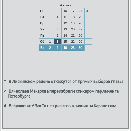
Август
Пн
3
10
17
24
31
Вт
4
11
18
25
Ср
5
12
19
26
Чт
6
13
20
27
Пт
7
14
21
28
Сб
1
8
15
22
29
Вс
2
9
16
23
30
В Лискинском районе откажутся от прямых выборов главы
Вячеслава Макарова переизбрали спикером парламента
Петербурга
Бабушкина: У ЗакСо нет рычагов влияния на Карапетяна