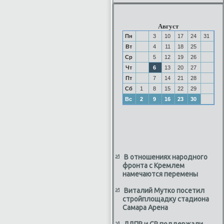
Август
Пн
3
10
17
24
31
Вт
4
11
18
25
Ср
5
12
19
26
Чт
6
13
20
27
Пт
7
14
21
28
Сб
1
8
15
22
29
Вс
2
9
16
23
30
В отношениях народного
фронта с Кремлем
намечаются перемены
Виталий Мутко посетил
стройплощадку стадиона
Самара Арена