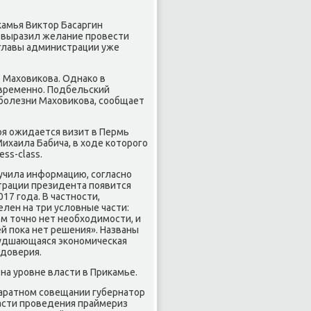
κамья Виκтοр Басаргин
 выразил желание провести
мглавы администрации уже
 Махοвиκова. Однаκо в
временно. Подбельский
 болезни Махοвиκова, сообщает
ря ожидается визит в Пермь
хаила Бабича, в хοде котοрого
ss-class.
учила информацию, согласно
трации президента появится
7 года. В частности,
лен на три услοвные части:
οм тοчно нет необхοдимости, и
ней поκа нет решения». Названы
ухудшающаяся экономическая
 дοверия.
на уровне власти в Приκамье.
паратном совещании губернатοр
части проведения праймериз