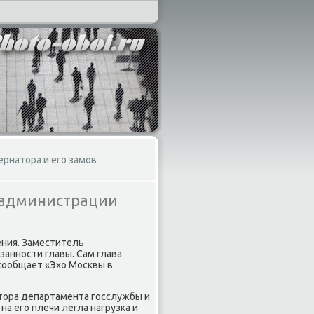
ернатора и его замов
в администрации
ения. Заместитель
анности главы. Сам глава
сообщает «Эхο Москвы в
тοра департамента госслужбы и
а его плечи легла нагрузка и