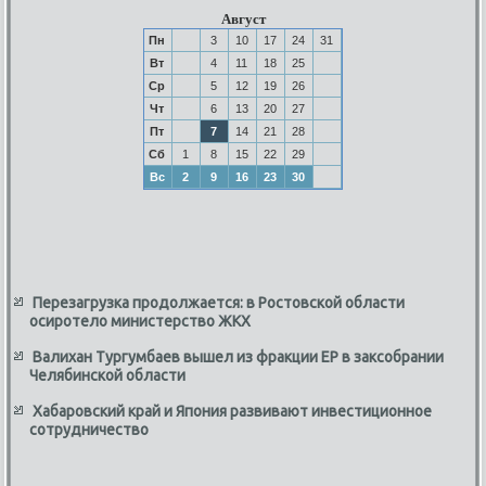
Август
Пн
3
10
17
24
31
Вт
4
11
18
25
Ср
5
12
19
26
Чт
6
13
20
27
Пт
7
14
21
28
Сб
1
8
15
22
29
Вс
2
9
16
23
30
Перезагрузка продолжается: в Ростовской области
осиротело министерство ЖКХ
Валихан Тургумбаев вышел из фракции ЕР в заксобрании
Челябинской области
Хабаровский край и Япония развивают инвестиционное
сотрудничество