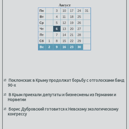
Август
Пн
3
10
17
24
31
Вт
4
11
18
25
Ср
5
12
19
26
Чт
6
13
20
27
Пт
7
14
21
28
Сб
1
8
15
22
29
Вс
2
9
16
23
30
Поклонская: в Крыму продолжат борьбу с отголосками банд
90-х
В Крым приехали депутаты и бизнесмены из Германии и
Норвегии
Борис Дубровский готовится к Невскому экологическому
конгрессу