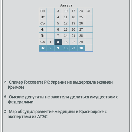
Август
Пн
3
10
17
24
31
Вт
4
11
18
25
Ср
5
12
19
26
Чт
6
13
20
27
Пт
7
14
21
28
Сб
1
8
15
22
29
Вс
2
9
16
23
30
Спикер Госсовета РК: Украина не выдержала экзамен
Крымом
Омские депутаты не захотели делиться имуществом с
федералами
Мэр обсудил развитие медицины в Красноярске с
экспертами из АТЭС