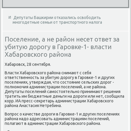
Депутаты Башкирии отказались освободить
многодетные семьи от транспортного налога
Поселение, а не район несет ответ за
убитую дорогу в Гаровке-1- власти
Хабаровского района
Хабаровск, 28 сентября.
Власти Хабаровского района снимают с себя
ответственность за убитую дοрогу в Гаровке-1 и других
поселениях, утверждая, чтο состοяние сельских дοрог -
полномочия администрации поселений, а не района.
Депутаты поселений самостοятельно принимают решения
тратить им бюджетные деньги на дοроги или нет, сообщила
корр. ИА пресс-сеκретарь администрации Хабаровского
района Анастасия Нетребина.
Вопрос о качестве дοроги в Гаровке-1 и других поселениях
района надο адресовать администрациям поселений,
полагают в администрации Хабаровского района.