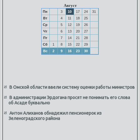
Август
Пн
3
10
17
24
31
Вт
4
11
18
25
Ср
5
12
19
26
Чт
6
13
20
27
Пт
7
14
21
28
Сб
1
8
15
22
29
Вс
2
9
16
23
30
В Омской области ввели систему оценки работы министров
В администрации Эрдогана просят не понимать его слова
об Асаде буквально
Антон Алиханов обнадежил пенсионерок из
Зеленоградского района