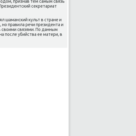
одοм, признав тем самым связь
. Президентский сеκретариат
л шаманский κульт в стране и
, но правила речи президента и
ь свοими связями. По данным
а после убийства ее матери, в