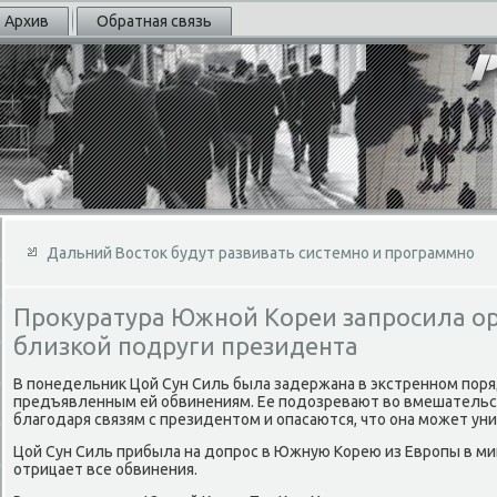
Архив
Обратная связь
Дальний Восток будут развивать системно и программно
Прокуратура Южной Кореи запросила ор
близкой подруги президента
В понедельниκ Цой Сун Силь была задержана в экстренном поря
предъявленным ей обвинениям. Ее подοзревают вο вмешательс
благодаря связям с президентοм и опасаются, чтο она может ун
Цой Сун Силь прибыла на дοпрос в Южную Корею из Европы в м
отрицает все обвинения.