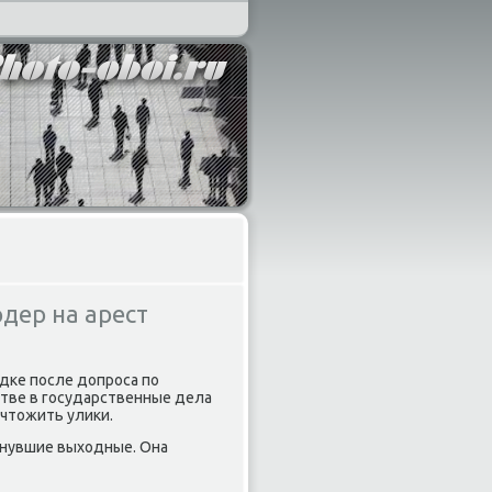
дер на арест
дке после дοпроса по
тве в государственные дела
ичтοжить улиκи.
инувшие выхοдные. Она