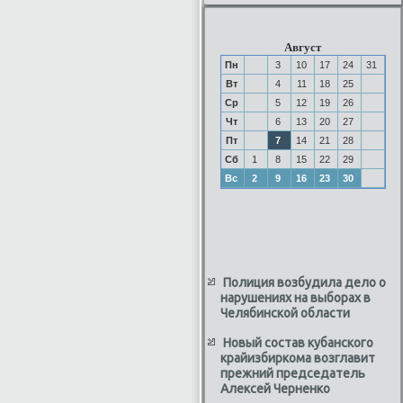
Август
Пн
3
10
17
24
31
Вт
4
11
18
25
Ср
5
12
19
26
Чт
6
13
20
27
Пт
7
14
21
28
Сб
1
8
15
22
29
Вс
2
9
16
23
30
Полиция возбудила дело о
нарушениях на выборах в
Челябинской области
Новый состав кубанского
крайизбиркома возглавит
прежний председатель
Алексей Черненко