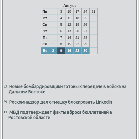
Август
Пн
3
10
17
24
31
Вт
4
11
18
25
Ср
5
12
19
26
Чт
6
13
20
27
Пт
7
14
21
28
Сб
1
8
15
22
29
Вс
2
9
16
23
30
Новые бомбардировщики готовы к передаче в войска на
Дальнем Востоке
Роскомнадзор дал отмашку блокировать LinkedIn
МВД подтверждает факты вброса бюллетеней в
Ростовской области