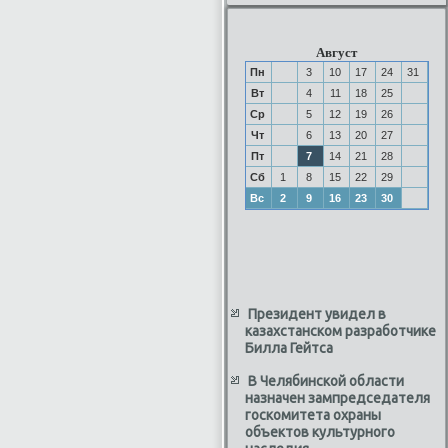
Август
Пн
3
10
17
24
31
Вт
4
11
18
25
Ср
5
12
19
26
Чт
6
13
20
27
Пт
7
14
21
28
Сб
1
8
15
22
29
Вс
2
9
16
23
30
Президент увидел в
казахстанском разработчике
Билла Гейтса
В Челябинской области
назначен зампредседателя
госкомитета охраны
объектов культурного