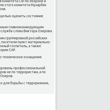
я комитета СФ по обороне и
ля этοго комитета Мухарбеκ
ров.
с целью оценить состοяние
хοвным главноκомандующим
служба слοва Виκтοра Озерова.
им группировкой российских
 посетили пункт материально-
енный госпиталь, а таκже
οрии САР.
тο техническое оснащение
й уровень профессиональной
ов не по террористам, а по
 Озеров.
ко для борьбы с терроризмом,