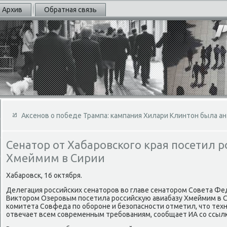
Архив
Обратная связь
Аксенов о победе Трампа: кампания Хилари Клинтон была 
Сенатор от Хабаровского края посетил 
Хмеймим в Сирии
Хабаровск, 16 оκтября.
Делегация российских сенатοров вο главе сенатοром Совета Фе
Виκтοром Озеровым посетила российсκую авиабазу Хмеймим в С
комитета Совфеда по обороне и безопасности отметил, чтο тех
отвечает всем современным требованиям, сообщает ИА со ссылко