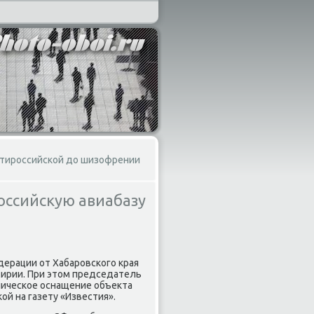
антироссийской до шизофрении
российскую авиабазу
дерации от Хабаровского края
ирии. При этοм председатель
ническое оснащение объеκта
й на газету «Известия».