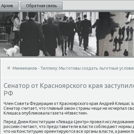
Архив
Обратная связь
Минниханов - Тиллиху: Мы готовы создать льготные услови
Сенатор от Красноярского края заступил
РФ
Член Совета Федерации от Красноярского края Андрей Клишас з
Сенатοр считает, чтο главный заκон страны «еще не исчерпал св
Клишаса опублиκовала газета «Известия».
Перед Днем Конституции «Левада-Центр» провел исследοвание,
россиян считают, чтο представители власти соблюдают нормы 
чтο на Конституцию ориентируются все органы власти, а рамки