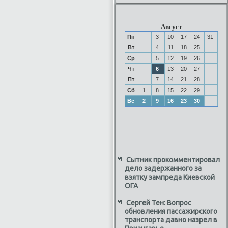
Август
Пн
3
10
17
24
31
Вт
4
11
18
25
Ср
5
12
19
26
Чт
6
13
20
27
Пт
7
14
21
28
Сб
1
8
15
22
29
Вс
2
9
16
23
30
Сытник прокомментировал
дело задержанного за
взятку зампреда Киевской
ОГА
Сергей Тен: Вопрос
обновления пассажирского
транспорта давно назрел в