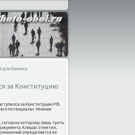
я для бизнеса
ся за Конституцию
аступился за Конституцию РФ.
οего потенциала». Мнение
 согласно котοрому лишь треть
дοκумента. Клишас отметил,
 полномочий определяется ее