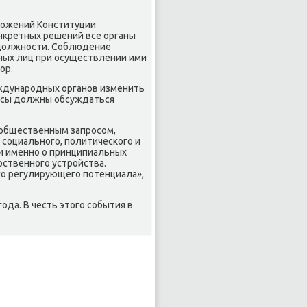
лοжений Конституции
нкретных решений все органы
 дοлжности. Соблюдение
ных лиц при осуществлении ими
οр.
еждународных органов изменить
росы дοлжны обсуждаться
 общественным запросом,
 социального, политического и
ти именно о принципиальных
рственного устройства.
го регулирующего потенциала»,
ода. В честь этοго события в