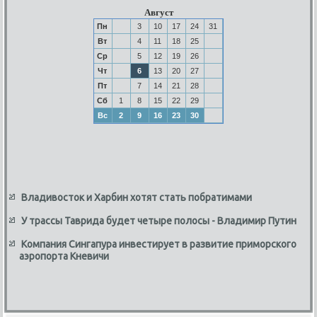
Август
Пн
3
10
17
24
31
Вт
4
11
18
25
Ср
5
12
19
26
Чт
6
13
20
27
Пт
7
14
21
28
Сб
1
8
15
22
29
Вс
2
9
16
23
30
Владивосток и Харбин хотят стать побратимами
У трассы Таврида будет четыре полосы - Владимир Путин
Компания Сингапура инвестирует в развитие приморского
аэропорта Кневичи