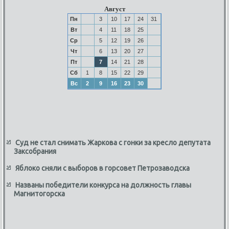
Август
Пн
3
10
17
24
31
Вт
4
11
18
25
Ср
5
12
19
26
Чт
6
13
20
27
Пт
7
14
21
28
Сб
1
8
15
22
29
Вс
2
9
16
23
30
Суд не стал снимать Жаркова с гонки за кресло депутата
Заксобрания
Яблоко сняли с выборов в горсовет Петрозаводска
Названы победители конкурса на должность главы
Магнитогорска