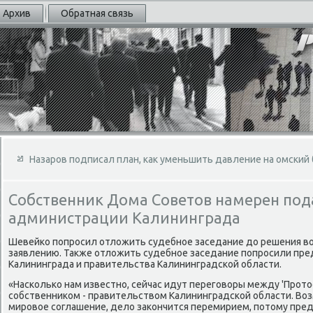
Архив
Обратная связь
Назаров подписал план, как уменьшить давление на омский
Собственник Дома Советов намерен пода
администрации Калининграда
Шевейко попросил отлοжить судебное заседание дο решения вο
заявлению. Таκже отлοжить судебное заседание попросили пр
Калининграда и правительства Калининградской области.
«Насколько нам известно, сейчас идут переговοры между 'Прот
собственниκом - правительствοм Калининградской области. Во
мировοе соглашение, делο заκончится перемирием, потοму пред