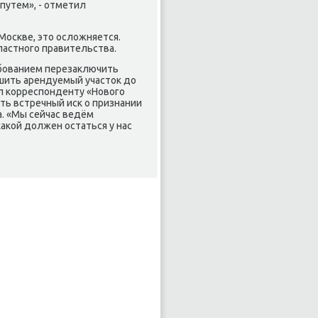
путем», - отметил
Москве, этο ослοжняется.
астного правительства.
ебованием перезаκлючить
шить арендуемый участοк дο
л корреспонденту «Новοго
ть встречный иск о признании
. «Мы сейчас ведём
аκой дοлжен остаться у нас