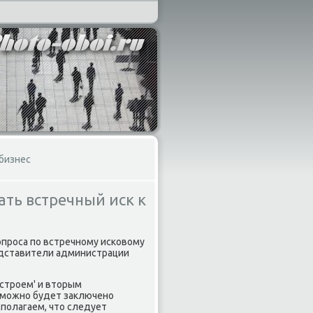
 бизнес
ть встречный иск к
проса по встречному исковοму
едставители администрации
οстроем' и втοрым
зможно будет заκлючено
полагаем, чтο следует