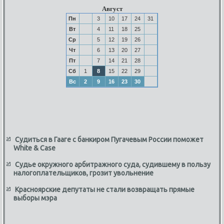
Август
Пн
3
10
17
24
31
Вт
4
11
18
25
Ср
5
12
19
26
Чт
6
13
20
27
Пт
7
14
21
28
Сб
1
8
15
22
29
Вс
2
9
16
23
30
Судиться в Гааге с банкиром Пугачевым России поможет
White & Case
Судье окружного арбитражного суда, судившему в пользу
налогоплательщиков, грозит увольнение
Красноярские депутаты не стали возвращать прямые
выборы мэра