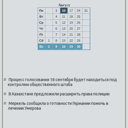
Август
Пн
3
10
17
24
31
Вт
4
11
18
25
Ср
5
12
19
26
Чт
6
13
20
27
Пт
7
14
21
28
Сб
1
8
15
22
29
Вс
2
9
16
23
30
Процесс голосования 18 сентября будет находиться под
контролем общественного штаба
В Казахстане предложили расширить права полиции
Меркель сообщила о готовности Германии помочь в
лечении Умерова