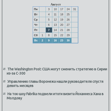
Август
Пн
3
10
17
24
31
Вт
4
11
18
25
Ср
5
12
19
26
Чт
6
13
20
27
Пт
7
14
21
28
Сб
1
8
15
22
29
Вс
2
9
16
23
30
The Washington Post: США могут сменить стратегию в Сирии
из-за С-300
Управлению главы Воронежа нашли руководителя спустя
девять месяцев
На ток-шоу Fabrika подвели итоги визита Йоханнеса Хана в
Молдову