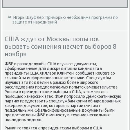
Игорь Шауфлер: Приморью необходима программа по
защите от наводнений
США ждут от Москвы попыток
вызвать сомнения насчет выборов 8
ноября
ФБР и разведслужбы США изучают документы,
сфабрикованные для дискредитации кандидата в
президенты США Хиллари Клинтон, сообщает Reuters со
ссылкой на информированные источники. Спецслужбы
изучают эти подделки в рамках более широкого
расследования предполагаемых попыток вмешательства
России в президентские выборы в США, в том числе с
помощью хакерских атак. ФБР попросило Демократическую
партию предоставить спецслужбам копии обнародованных
хакерами документов, которые в партии считают
поддельными. Сфальсифицированные документы были
предоставлены ФБР и минюсту в течение нескольких
последних недель.
Рынки готовятся к президентским выборам в США