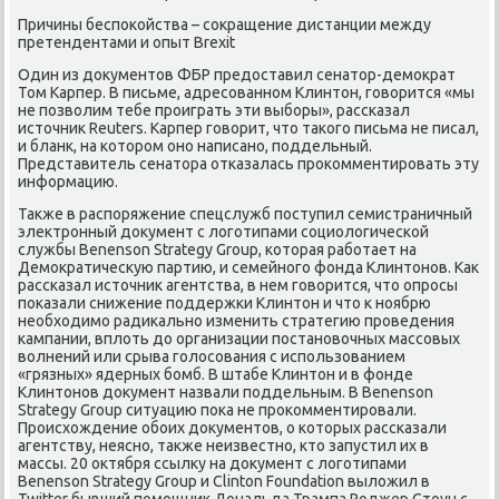
Причины беспокойства – сокращение дистанции между
претендентами и опыт Brexit
Один из документов ФБР предоставил сенатор-демократ
Том Карпер. В письме, адресованном Клинтон, говорится «мы
не позволим тебе проиграть эти выборы», рассказал
источник Reuters. Карпер говорит, что такого письма не писал,
и бланк, на котором оно написано, поддельный.
Представитель сенатора отказалась прокомментировать эту
информацию.
Также в распоряжение спецслужб поступил семистраничный
электронный документ с логотипами социологической
службы Benenson Strategy Group, которая работает на
Демократическую партию, и семейного фонда Клинтонов. Как
рассказал источник агентства, в нем говорится, что опросы
показали снижение поддержки Клинтон и что к ноябрю
необходимо радикально изменить стратегию проведения
кампании, вплоть до организации постановочных массовых
волнений или срыва голосования с использованием
«грязных» ядерных бомб. В штабе Клинтон и в фонде
Клинтонов документ назвали поддельным. В Benenson
Strategy Group ситуацию пока не прокомментировали.
Происхождение обоих документов, о которых рассказали
агентству, неясно, также неизвестно, кто запустил их в
массы. 20 октября ссылку на документ с логотипами
Benenson Strategy Group и Сlinton Foundation выложил в
Twitter бывший помощник Дональда Трампа Роджер Стоун с