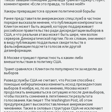
комментарием: «Если это правда, то боже мой!!»
Хакеры превращаются в оружие политической борьбы
Ранее представители американских спецслужб в частном
порядке высказали мнение, что публикация компромата на
Клинтон может быть акцией, которую поддерживает
российское правительство ради дискредитации выборов в
США, и что реальная атака может быть шире, чем взлом
серверов Демократической партии. По их словам, они имеют
в виду публикацию поддельных свидетельств о
фальсификации подсчета голосов или другой
дезинформации.
В Москве отрицают причастность к каким-либо
вмешательствам в политику США.
Трамп сравнялся с Клинтон по популярности за неделю до
выборов
Разведслужбы США не считают, что Россия способна с
помощью кибершпионажа изменить исход президентских
выборов 8 ноября, но, по их мнению, Москва может
продолжать вмешиваться в ситуацию и после дня выборов,
чтобы посеять сомнения в легитимности результата
голосования. Как пишет The Washington Post, об этом
предупреждают высокопоставленные американские
чиновники. Также в силовых структурах США не исключают