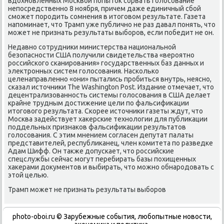
вдохновленных Москвой попыток сорвать голосование
непосредственно 8 ноября, причем даже единичный сбой
сможет породить сомнения в итоговом результате. Газета
напоминает, что Трамп уже публично не раз давал понять, что
может не признать результаты выборов, если победит не он.
Недавно сотрудники министерства национальной
безопасности США получили свидетельства «вероятно
российского сканирования» государственных баз данных и
электронных систем голосования. Насколько
целенаправленно «они» пытались пробиться внутрь, неясно,
сказал источники The Washington Post. Издание отмечает, что
децентрализованность системы голосования в США делает
крайне трудным достижение цели по фальсификации
итогового результата. Скорее источники газеты ждут, что
Москва задействует хакерские технологии для публикации
поддельных признаков фальсификации результатов
голосования. С этим мнением согласен депутат палаты
представителей, республиканец, член комитета по разведке
Адам Шифф. Он также допускает, что российские
спецслужбы сейчас могут перебирать базы похищенных
хакерами документов и выбирать, что можно обнародовать с
этой целью.
Трамп может не признать результаты выборов
photo-oboi.ru © Зарубежные события, любопытные новости,