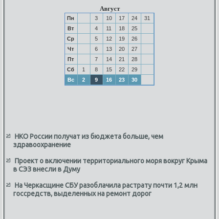
Август
Пн
3
10
17
24
31
Вт
4
11
18
25
Ср
5
12
19
26
Чт
6
13
20
27
Пт
7
14
21
28
Сб
1
8
15
22
29
Вс
2
9
16
23
30
НКО России получат из бюджета больше, чем
здравоохранение
Проект о включении территориального моря вокруг Крыма
в СЭЗ внесли в Думу
На Черкасщине СБУ разоблачила растрату почти 1,2 млн
госсредств, выделенных на ремонт дорог