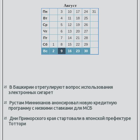
Август
Пн
3
10
17
24
31
Вт
4
11
18
25
Ср
5
12
19
26
Чт
6
13
20
27
Пт
7
14
21
28
Сб
1
8
15
22
29
Вс
2
9
16
23
30
В Башкирии отрегулируют вопрос использования
электронных сигарет
Рустам Минниханов анонсировал новую кредитную
программу с низкими ставками для МСБ
Дни Приморского края стартовали в японской префектуре
Тоттори