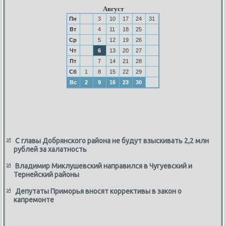
Август
Пн
3
10
17
24
31
Вт
4
11
18
25
Ср
5
12
19
26
Чт
6
13
20
27
Пт
7
14
21
28
Сб
1
8
15
22
29
Вс
2
9
16
23
30
С главы Добрянского района не будут взыскивать 2,2 млн
рублей за халатность
Владимир Миклушевский направился в Чугуевский и
Тернейский районы
Депутаты Приморья вносят коррективы в закон о
капремонте