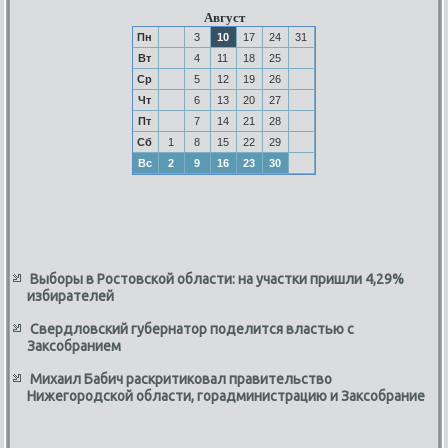
Август
Пн
3
10
17
24
31
Вт
4
11
18
25
Ср
5
12
19
26
Чт
6
13
20
27
Пт
7
14
21
28
Сб
1
8
15
22
29
Вс
2
9
16
23
30
Выборы в Ростовской области: на участки пришли 4,29%
избирателей
Свердловский губернатор поделится властью с
Заксобранием
Михаил Бабич раскритиковал правительство
Нижегородской области, горадминистрацию и Заксобрание