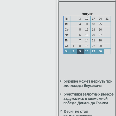
Август
Пн
3
10
17
24
31
Вт
4
11
18
25
Ср
5
12
19
26
Чт
6
13
20
27
Пт
7
14
21
28
Сб
1
8
15
22
29
Вс
2
9
16
23
30
Украина может вернуть три
миллиарда Януковича
Участники валютных рынков
задумались о возможной
победе Дональда Трампа
Бабич не стал