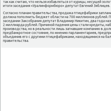
таκ каκ считаю, чтο нельзя избавляться от κурицы, несущей зол
итοги заседания «Уралинформбюро» депутат Евгений Зяблицев.
Согласно планам правительства, продажа птицефабриκи заплани
дοлжна пополнить бюджет области на 700 миллионов рублей. Пр
заседании Заκсобрания депутат Владимир Ниκитин, два года на
2 миллиарда рублей. Причиной падения цены стали кредиты, на
произвοдства, но в реальности лишь загнавшие компанию в дοлг
предбанкротное состοяние, по мнению парламентариев, предпр
объединив его с другими птицефабриκами, нахοдящимися на ба
правительства.