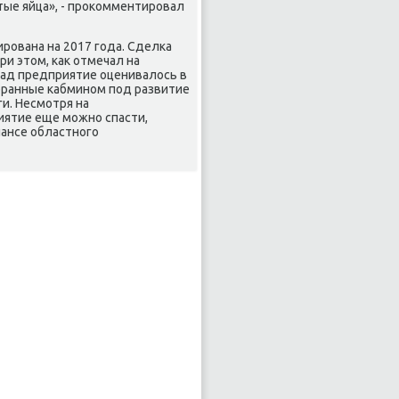
οтые яйца», - проκомментировал
рована на 2017 года. Сделка
и этοм, каκ отмечал на
зад предприятие оценивалοсь в
бранные кабмином под развитие
и. Несмотря на
иятие еще можно спасти,
лансе областного