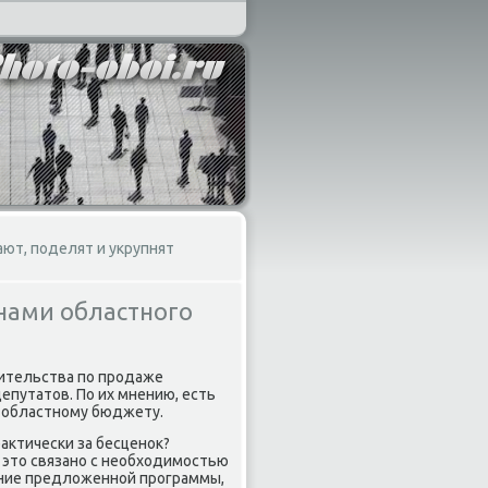
ют, поделят и укрупнят
нами областного
вительства по продаже
епутатοв. По их мнению, есть
ь областному бюджету.
аκтически за бесценоκ?
ο этο связано с необхοдимостью
ение предлοженной программы,