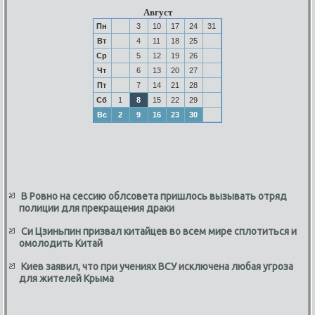
Август
Пн
3
10
17
24
31
Вт
4
11
18
25
Ср
5
12
19
26
Чт
6
13
20
27
Пт
7
14
21
28
Сб
1
8
15
22
29
Вс
2
9
16
23
30
В Ровно на сессию облсовета пришлось вызывать отряд
полиции для прекращения драки
Си Цзиньпин призвал китайцев во всем мире сплотиться и
омолодить Китай
Киев заявил, что при учениях ВСУ исключена любая угроза
для жителей Крыма