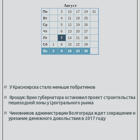
Август
Пн
3
10
17
24
31
Вт
4
11
18
25
Ср
5
12
19
26
Чт
6
13
20
27
Пт
7
14
21
28
Сб
1
8
15
22
29
Вс
2
9
16
23
30
У Красноярска стало меньше побратимов
Ярошук: Врио губернатора остановил проект строительства
пешеходной зоны у Центрального рынка
Чиновников администрации Волгограда ждет сокращение и
урезание денежного довольствия в 2017 году