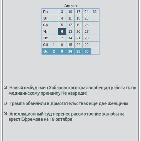
Август
Пн
3
10
17
24
31
Вт
4
11
18
25
Ср
5
12
19
26
Чт
6
13
20
27
Пт
7
14
21
28
Сб
1
8
15
22
29
Вс
2
9
16
23
30
Новый омбудсмен Хабаровского края пообещал работать по
медицинскому принципу Не навреди!
Трампа обвинили в домогательствах еще две женщины
Апелляционный суд перенес рассмотрение жалобы на
арест Ефремова на 18 октября