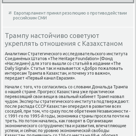
Европарламент принял резолюцию о противодействии
российским СМИ
Трампу настойчиво советуют
укреплять отношения с Казахстаном
Аналитики Стратегического исследовательского института
Соединёных Штатов «The Heritage Foundation» (Фонд
«Наследие») для этого вышли со статьёй в издании «The
Daily Signal». Статья так и называется: «Добро пожаловать
интересам Трампа в Казахстан, и почему это важно»,
передает «Первый канал Евразия».
Начали с того, что согласились со словами Дональда Трампа
о нашей стране. Прогресс Казахстана уже практически
перевозящий свои вещи в овальный кабинет Трамп назвал
чудом. Эксперты стратегического института подтверждают:
после распада СССР Казахстан опередил в развитии всех
соседей, при том, что сразу после обретения Независимости -
с 1991-го по 1995-й годы, экономика страны просела почти на
треть. Но потом начались, как говорят в Организации
экономического сотрудничества и развития, впечатляющие
успехи, и сейчас по уровню экономической свободы
Казахстан, поднявшись со 136-го места на 68-е, обогнал