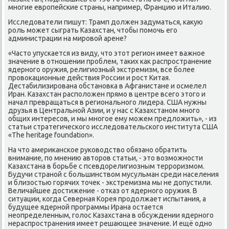
многие европейские страны, например, Францию и Италию.
Исследователи пишут: Трамп должен задуматься, какую
роль может сыграть Казахстан, чтобы помочь его
администрации на мировой арене?
«Часто упускается из виду, что этот регион имеет важное
значение в отношении проблем, таких как распространение
ядерного оружия, религиозный экстремизм, все более
провокационные действия России и рост Китая.
Дестабилизирована обстановка в Афганистане и осмелел
Иран. Казахстан расположен прямо в центре всего этого и
начал превращаться в регионального лидера. США нужны
друзья в Центральной Азии, и у нас с Казахстаном много
общих интересов, и мы многое ему можем предложить», - из
статьи стратегического исследовательского института США
«The heritage foundation».
На что американское руководство обязано обратить
внимание, по мнению авторов статьи, - это возможности
Казахстана в борьбе с псевдорелигиозным терроризмом.
Будучи страной с большинством мусульман среди населения
и близостью горячих точек - экстремизма мы не допустили.
Величайшее достижение - отказ от ядерного оружия. В
ситуации, когда Северная Корея продолжает испытания, а
будущее ядерной программы Ирана остается
неопределенным, голос Казахстана в обсуждении ядерного
нераспространения имеет решающее значение. И ещё одно