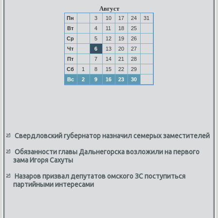
Август
Пн
3
10
17
24
31
Вт
4
11
18
25
Ср
5
12
19
26
Чт
6
13
20
27
Пт
7
14
21
28
Сб
1
8
15
22
29
Вс
2
9
16
23
30
Свердловский губернатор назначил семерых заместителей
Обязанности главы Дальнегорска возложили на первого
зама Игоря Сахуты
Назаров призвал депутатов омского ЗС поступиться
партийными интересами