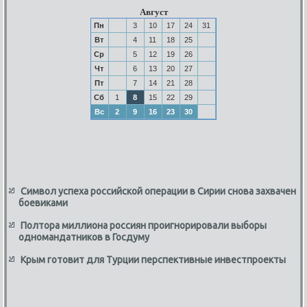
Август
Пн
3
10
17
24
31
Вт
4
11
18
25
Ср
5
12
19
26
Чт
6
13
20
27
Пт
7
14
21
28
Сб
1
8
15
22
29
Вс
2
9
16
23
30
Символ успеха российской операции в Сирии снова захвачен
боевиками
Полтора миллиона россиян проигнорировали выборы
одномандатников в Госдуму
Крым готовит для Турции перспективные инвестпроекты