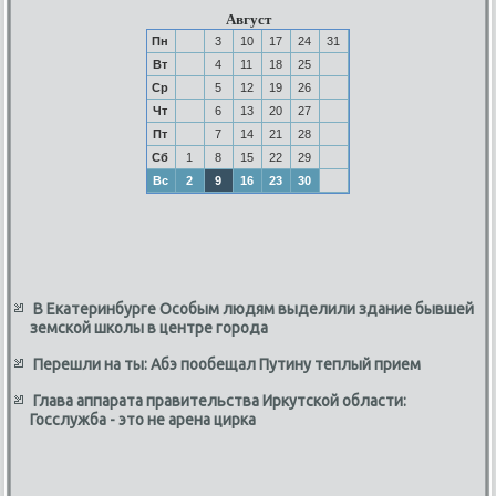
Август
Пн
3
10
17
24
31
Вт
4
11
18
25
Ср
5
12
19
26
Чт
6
13
20
27
Пт
7
14
21
28
Сб
1
8
15
22
29
Вс
2
9
16
23
30
В Екатеринбурге Особым людям выделили здание бывшей
земской школы в центре города
Перешли на ты: Абэ пообещал Путину теплый прием
Глава аппарата правительства Иркутской области:
Госслужба - это не арена цирка