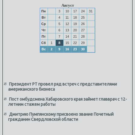
Август
Пн
3
10
17
24
31
Вт
4
11
18
25
Ср
5
12
19
26
Чт
6
13
20
27
Пт
7
14
21
28
Сб
1
8
15
22
29
Вс
2
9
16
23
30
Президент РТ провел ряд встреч с представителями
американского бизнеса
Пост омбудсмена Хабаровского края займет главврач с 12-
летним стажем работы
Дмитрию Пумпянскому присвоено звание Почетный
гражданин Свердловской области