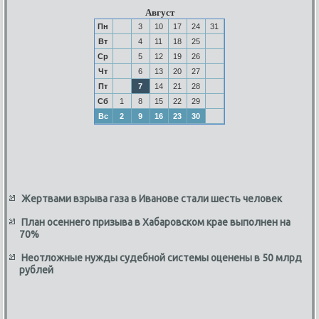
Август
Пн
3
10
17
24
31
Вт
4
11
18
25
Ср
5
12
19
26
Чт
6
13
20
27
Пт
7
14
21
28
Сб
1
8
15
22
29
Вс
2
9
16
23
30
Жертвами взрыва газа в Иванове стали шесть человек
План осеннего призыва в Хабаровском крае выполнен на
70%
Неотложные нужды судебной системы оценены в 50 млрд
рублей