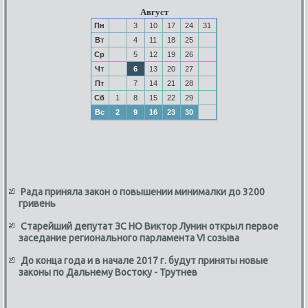
Август
Пн
3
10
17
24
31
Вт
4
11
18
25
Ср
5
12
19
26
Чт
6
13
20
27
Пт
7
14
21
28
Сб
1
8
15
22
29
Вс
2
9
16
23
30
Рада приняла закон о повышении минималки до 3200
гривень
Старейший депутат ЗС НО Виктор Лунин открыл первое
заседание регионального парламента VI созыва
До конца года и в начале 2017 г. будут приняты новые
законы по Дальнему Востоку - Трутнев