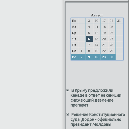
Август
Пн
3
10
17
24
31
Вт
4
11
18
25
Ср
5
12
19
26
Чт
6
13
20
27
Пт
7
14
21
28
Сб
1
8
15
22
29
Вс
2
9
16
23
30
В Крыму предложили
Канаде в ответ на санкции
снижающий давление
препарат
Решение Конституционного
суда: Додон - официально
президент Молдовы