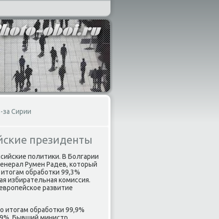
-за Сирии
йские президенты
сийские политики. В Болгарии
енерал Румен Радев, который
 итогам обработки 99,3%
ая избирательная комиссия.
 европейское развитие
о итогам обработки 99,9%
29%. Бывший министр