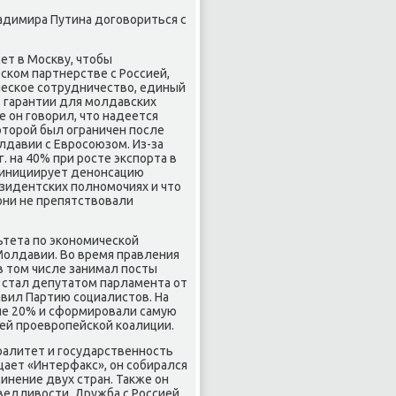
адимира Путина договориться с
ет в Москву, чтобы
ском партнерстве с Россией,
ческое сотрудничество, единый
 гарантии для молдавских
е он говорил, что надеется
оторой был ограничен после
лдавии с Евросоюзом. Из-за
. на 40% при росте экспорта в
о инициирует денонсацию
резидентских полномочиях и что
они не препятствовали
ьтета по экономической
Молдавии. Во время правления
 в том числе занимал посты
. стал депутатом парламента от
лавил Партию социалистов. На
ьше 20% и сформировали самую
щей проевропейской коалиции.
ралитет и государственность
щает «Интерфакс», он собирался
инение двух стран. Также он
ведливости. Дружба с Россией