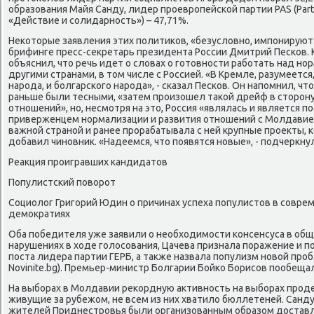
образования Майя Санду, лидер проевропейской партии PAS (Partidul
«Действие и солидарность») – 47,71%.
Некоторые заявления этих политиков, «безусловно, импонируют
брифинге пресс-секретарь президента России Дмитрий Песков. 
объяснил, что речь идет о словах о готовности работать над н
другими странами, в том числе с Россией. «В Кремле, разумеетс
народа, и болгарского народа», - сказал Песков. Он напомнил, чт
раньше были тесными, «затем произошел такой дрейф в сторон
отношений», но, несмотря на это, Россия «являлась и является
приверженцем нормализации и развития отношений с Молдавией
важной страной и ранее прорабатывала с ней крупные проекты, 
добавил чиновник. «Надеемся, что появятся новые», - подчеркнул
Реакция проигравших кандидатов
Популистский поворот
Социолог Григорий Юдин о причинах успеха популистов в совр
демократиях
Оба победителя уже заявили о необходимости консенсуса в общ
нарушениях в ходе голосования, Цачева признала поражение и п
поста лидера партии ГЕРБ, а также назвала популизм новой про
Novinite.bg). Премьер-министр Болгарии Бойко Борисов пообеща
На выборах в Молдавии рекордную активность на выборах прод
живущие за рубежом, не всем из них хватило бюллетеней. Санду
жителей Приднестровья были организованным образом доставл