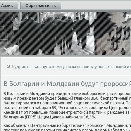
Архив
Обратная связь
Кудрин назвал пугалками угрозы по поводу новых санкций из
В Болгарии и Молдавии будут проросси
В Болгарии и Молдавии президентские выборы выиграли пророс
новым президентом будет бывший главком ВВС, беспартийный г
баллотировался от оппозиционной социалистической партии. По
бюллетеней он набирал 59,4% голосов, как сообщила Центральн
Кандидат от правящей правоцентристской партии «Граждане за
Болгарии» (ГЕРБ) Цецка Цачева набирала 36,2%.
Как объявила Центральная избирательная комиссия Молдавии, п
протоколов лидер партии социалистов Игорь Додон набрал 52,