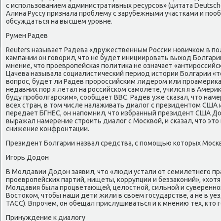
с использованием административных ресурсов» (цитата Deutsch
Алина Руссу признала проблему с зарубежными участками и пооб
обсуждаться на высшем уровне.
Румен Радев
Reuters называет Радева «дружественным России новичком в по
кампании он говорил, что не будет инициировать выход Болгари
мнение, что проевропейская политика не означает «антироссийс
Цачева называла социалистический период истории Болгарии «
вопрос, будет ли Радев пророссийским лидером или проамерика
недавних пор я летал на российском самолете, учился я в Америк
буду проболгарским», сообщает ВВС. Радев уже сказал, что нам
всех стран, в том числе налаживать диалог с президентом США 
передает БГНЕС, он напомнил, что избранный президент США 
выражал намерение строить диалог с Москвой, и сказал, что это
снижение конфронтации.
Президент Болгарии назвал средства, с помощью которых Моск
Игорь Додон
В Молдавии Додон заявил, что «люди устали от семилетнего п
проевропейских партий, нищеты, коррупции и беззаконий», «хот
Молдавия была процветающей, целостной, сильной и суверенной,
Востоком, чтобы наши дети жили в своем государстве, а не в уе
ТАСС). Впрочем, он обещал прислушиваться и к мнению тех, кто 
Принуждение к диалогу