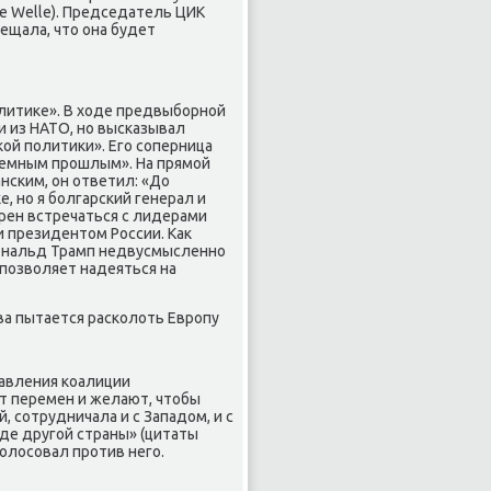
e Welle). Председатель ЦИК
ещала, что она будет
литике». В ходе предвыборной
и из НАТО, но высказывал
кой политики». Его соперница
темным прошлым». На прямой
нским, он ответил: «До
е, но я болгарский генерал и
ерен встречаться с лидерами
и президентом России. Как
Дональд Трамп недвусмысленно
 позволяет надеяться на
ва пытается расколоть Европу
равления коалиции
ят перемен и желают, чтобы
 сотрудничала и с Западом, и с
зде другой страны» (цитаты
голосовал против него.