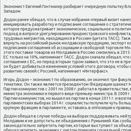
Экономист Евгений Гонтмахер разбирает очередную попытку Вл
Западом
Додон ранее обещал, что в случае избрания «первый визит нанес
инициировать разработку и подписание соглашения о стратегиче
которое предусматривает экономическое, социальное и полити
подход в вопросе урегулирования приднестровского конфликта,
трудовых мигрантов, находящихся в России» (цитата ТАСС). Такж
вернуть на российский рынок молдавскую продукцию, экспорт к
подписания соглашения об ассоциации и свободной торговле Мо
этого поставки товаров из Молдавии в Россию снизились в 2015 г
ЕС только на 10%, напоминает ТАСС. Додон сначала обещал, чт
соглашения с ЕС, но перед вторым туром заявил, что это не в п
он будет добиваться изменения условий этого договора, чтобы 
развитию связей с Россией, напоминает «Интерфакс».
Игорь Додон – экономист по образованию, он окончил три факул
тематике. Он также является президентом Федерации шахмат 
Партии коммунистов с 2001 по 2008 г. работал в правительстве,
министра экономики и первого вице-премьер-министра. В 2009 г
Партии коммунистов, но вышел из партии в конце 2011 г. и возг
парламентских выборах 2014 г. социалисты получили чуть бол
крупную фракцию в парламенте, оставаясь в оппозиции к правя
Додон обещал в случае победы на выборах поддерживать нейт
Молдавии и не допустить ее объединения с Румынией. Как сооб
законодательно запретить партии, которые выступают за объед
обещал укрепить экономику с учетом принципа социальной спра