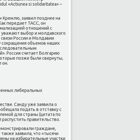
 «Actiunea si solidaritatea» –
» Кремлю, заявил позднее на
Как передает ТАСС, он
ормализацией отношений с
я, уважают выбор и молдавского
о связи России и Молдавии
у сокращения объемов наших
 последовательным
». Россия считает Болгарию
которые позже были свернуты,
 он.
еменных либеральных
естве. Санду уже заявила о
ообещала подать в отставку с
блемой для страны (цитата по
л распустить правительство.
емонстрировали граждане,
 также заявила, что «тысячи
ены на избирательные участки