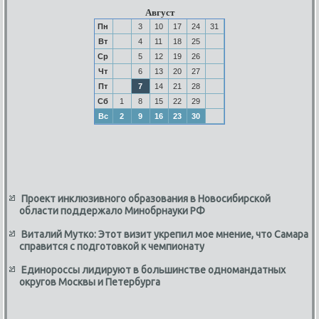
Август
Пн
3
10
17
24
31
Вт
4
11
18
25
Ср
5
12
19
26
Чт
6
13
20
27
Пт
7
14
21
28
Сб
1
8
15
22
29
Вс
2
9
16
23
30
Проект инклюзивного образования в Новосибирской
области поддержало Минобрнауки РФ
Виталий Мутко: Этот визит укрепил мое мнение, что Самара
справится с подготовкой к чемпионату
Единороссы лидируют в большинстве одномандатных
округов Москвы и Петербурга