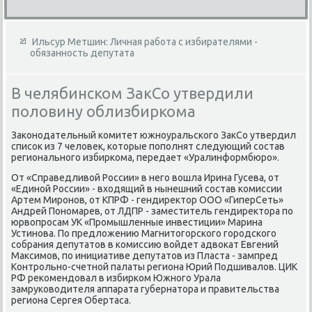
Ильсур Метшин: Личная работа с избирателями -
обязанность депутата
В челябинском ЗакСо утвердили
половину облизбиркома
Законодательный комитет южноуральского ЗакСо утвердил
список из 7 человек, которые пополнят следующий состав
регионального избиркома, передает «Уралинформбюро».
От «Справедливой России» в него вошла Ирина Гусева, от
«Единой России» - входящий в нынешний состав комиссии
Артем Миронов, от КПРФ - гендиректор ООО «ГиперСеть»
Андрей Пономарев, от ЛДПР - заместитель гендиректора по
юрвопросам УК «Промышленные инвестиции» Марина
Устинова. По предложению Магнитогорского городского
собрания депутатов в комиссию войдет адвокат Евгений
Максимов, по инициативе депутатов из Пласта - зампред
Контрольно-счетной палаты региона Юрий Подшивалов. ЦИК
РФ рекомендовал в избирком Южного Урала
замруководителя аппарата губернатора и правительства
региона Сергея Обертаса.