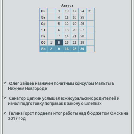
Август
Пн
3
10
17
24
31
Вт
4
11
18
25
Ср
5
12
19
26
Чт
6
13
20
27
Пт
7
14
21
28
Сб
1
8
15
22
29
Вс
2
9
16
23
30
Олег Зайцев назначен почетным консулом Мальты в
Нижнем Новгороде
Сенатор Цепкин услышал южноуральских родителей и
начал подготовку поправок к закону о шлепках
Галина Горст подвела итог работы над бюджетом Омска на
2017 год