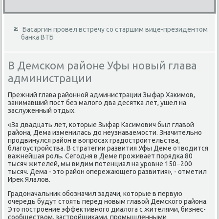
Басаргин провел встречу со старшим вице-президентом
банка ВТБ
В Демском районе Уфы новый глава
администрации
Прежний глава районной администрации Зыфар Хакимов,
занимавший пост без малого два десятка лет, ушел на
заслуженный отдых.
«За двадцать лет, которые Зыфар Касимович был главой
района, Дема изменилась до неузнаваемости. Значительно
продвинулся район в вопросах градостроительства,
благоустройства. В стратегии развития Уфы Деме отводится
важнейшая роль. Сегодня в Деме проживает порядка 80
тысяч жителей, мы видим потенциал на уровне 150−200
тысяч. Дема - это район опережающего развития», - отметил
Ирек Ялалов.
Градоначальник обозначил задачи, которые в первую
очередь будут стоять перед новым главой Демского района.
Это построение эффективного диалога с жителями, бизнес-
сообществом, застройщиками, промышленными