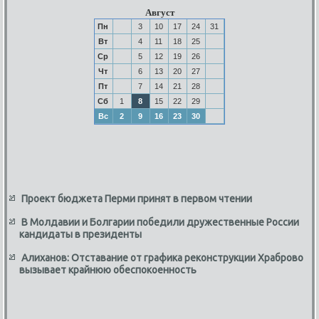
Август
Пн
3
10
17
24
31
Вт
4
11
18
25
Ср
5
12
19
26
Чт
6
13
20
27
Пт
7
14
21
28
Сб
1
8
15
22
29
Вс
2
9
16
23
30
Проект бюджета Перми принят в первом чтении
В Молдавии и Болгарии победили дружественные России
кандидаты в президенты
Алиханов: Отставание от графика реконструкции Храброво
вызывает крайнюю обеспокоенность