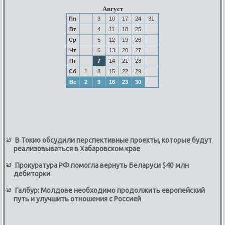
Август
Пн
3
10
17
24
31
Вт
4
11
18
25
Ср
5
12
19
26
Чт
6
13
20
27
Пт
7
14
21
28
Сб
1
8
15
22
29
Вс
2
9
16
23
30
В Токио обсудили перспективные проекты, которые будут
реализовываться в Хабаровском крае
Прокуратура РФ помогла вернуть Беларуси $40 млн
дебиторки
Галбур: Молдове необходимо продолжить европейский
путь и улучшить отношения с Россией