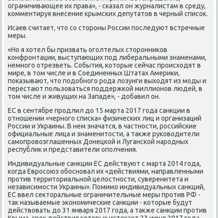
ограничивающее их права», - сказал он журналистам в среду,
комментируя внесение крымских депутатов в черный список.
Исаев считает, что со стороны России последуют встречные
меры.
«Но я хотел бы призвать оголтелых сторонников
конфронтации, выступающих под либеральными знаменами,
немного отрезветь. События, которые сейчас происходят в
мире, в том числе и в Соединенных Штатах Америки,
показывают, что подобного рода лозунги выходят из моды и
перестают пользоваться поддержкой миллионов людей, в
том числе и живущих на Западе», - добавил он.
ЕС в сентябре продлил до 15 марта 2017 года санкции в
отношении «черного списка» физических лиц и организаций
России и Украины. В нем значатся, в частности, российские
официальные лица и знаменитости, а также руководители
самопровозглашенных Донецкой и Луганской народных
республик и представители ополчения.
Индивидуальные санкции ЕС действуют с марта 2014 года,
когда Евросоюз обосновал их «действиями, направленными
против территориальной целостности, суверенитета и
независимости Украины». Помимо индивидуальных санкций,
ЕС ввел секторальные ограничительные меры против РФ -
так называемые экономические санкции - которые будут
действовать до 31 января 2017 года, а также санкции против
Крыма, срок действия которых истекает 23 июня 2017 года.