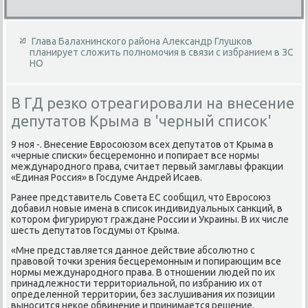
Глава Балахнинского района Александр Глушков
планирует сложить полномочия в связи с избранием в ЗС
НО
В ГД резко отреагировали на внесение
депутатов Крыма в 'черный список'
9 ноя -. Внесение Евросоюзом всех депутатов от Крыма в
«черные списки» бесцеремонно и попирает все нормы
международного права, считает первый замглавы фракции
«Единая Россия» в Госдуме Андрей Исаев.
Ранее представитель Совета ЕС сообщил, что Евросоюз
добавил новые имена в список индивидуальных санкций, в
котором фигурируют граждане России и Украины. В их числе
шесть депутатов Госдумы от Крыма.
«Мне представляется данное действие абсолютно с
правовой точки зрения бесцеремонным и попирающим все
нормы международного права. В отношении людей по их
принадлежности территориальной, по избранию их от
определенной территории, без заслушивания их позиции
выносится некое обвинение и принимается решение,