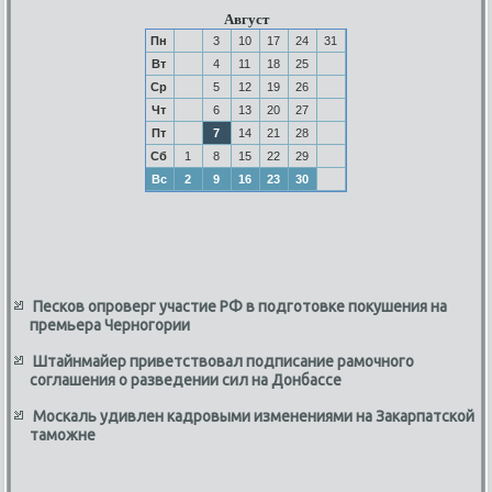
Август
Пн
3
10
17
24
31
Вт
4
11
18
25
Ср
5
12
19
26
Чт
6
13
20
27
Пт
7
14
21
28
Сб
1
8
15
22
29
Вс
2
9
16
23
30
Песков опроверг участие РФ в подготовке покушения на
премьера Черногории
Штайнмайер приветствовал подписание рамочного
соглашения о разведении сил на Донбассе
Москаль удивлен кадровыми изменениями на Закарпатской
таможне