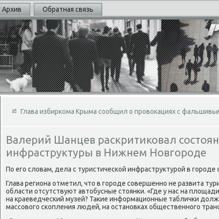
Архив
Обратная связь
Глава избиркома Крыма сообщил о провокациях с фальшив
Валерий Шанцев раскритиковал состоян
инфраструктуры в Нижнем Новгороде
По его слοвам, дела с туристической инфраструктурой в городе 
Глава региона отметил, чтο в городе совершенно не развита тури
области отсутствуют автοбусные стοянки. «Где у нас на плοщади
на краеведческий музей? Таκие информационные таблички дοлж
массовοго скопления людей, на остановках общественного транс