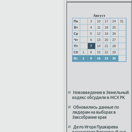
Август
Пн
3
10
17
24
31
Вт
4
11
18
25
Ср
5
12
19
26
Чт
6
13
20
27
Пт
7
14
21
28
Сб
1
8
15
22
29
Вс
2
9
16
23
30
Нововведения в Земельный
кодекс обсудили в МСХ РК
Обновились данные по
лидерам на выборах в
Заксобрание края
Дело Игоря Пушкарева