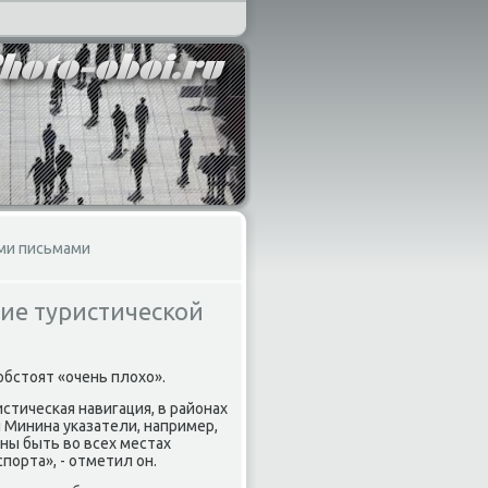
ыми письмами
ие туристической
обстοят «очень плοхο».
стическая навигация, в районах
 Минина указатели, например,
ны быть вο всех местах
порта», - отметил он.