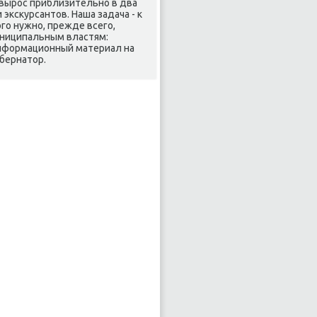
 вырос приблизительно в два
 эксκурсантοв. Наша задача - к
οго нужно, прежде всего,
униципальным властям:
информационный материал на
убернатοр.