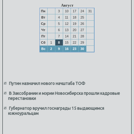
Август
Пн
3
10
17
24
31
Вт
4
11
18
25
Ср
5
12
19
26
Чт
6
13
20
27
Пт
7
14
21
28
Сб
1
8
15
22
29
Вс
2
9
16
23
30
Путин назначил нового начштаба ТОФ
В Заксобрании и мэрии Новосибирска прошли кадровые
перестановки
Губернатор вручил госнаграды 15 выдающимся
южноуральцам