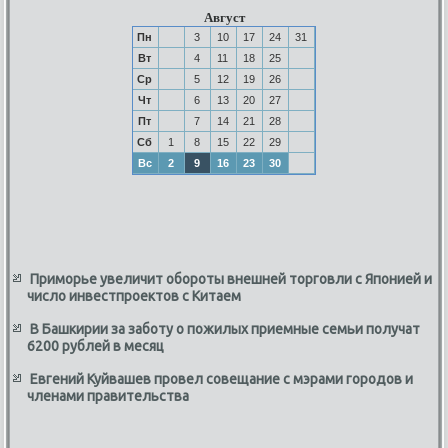
Август
Пн
3
10
17
24
31
Вт
4
11
18
25
Ср
5
12
19
26
Чт
6
13
20
27
Пт
7
14
21
28
Сб
1
8
15
22
29
Вс
2
9
16
23
30
Приморье увеличит обороты внешней торговли с Японией и
число инвестпроектов с Китаем
В Башкирии за заботу о пожилых приемные семьи получат
6200 рублей в месяц
Евгений Куйвашев провел совещание с мэрами городов и
членами правительства