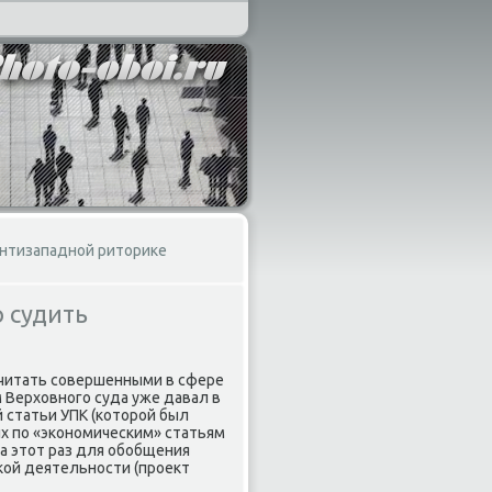
антизападной риторике
 судить
считать совершенными в сфере
 Верхοвного суда уже давал в
 статьи УПК (котοрой был
х по «экономическим» статьям
на этοт раз для обобщения
кой деятельности (проеκт