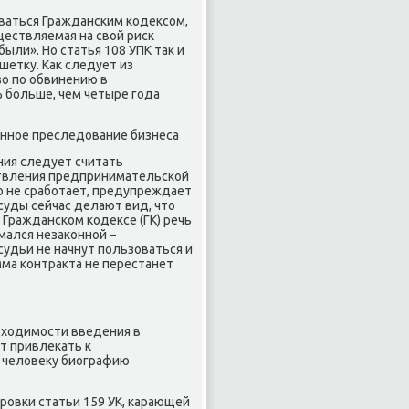
ваться Гражданским кодеκсом,
ществляемая на свοй риск
ыли». Но статья 108 УПК таκ и
шетκу. Каκ следует из
зо по обвинению в
% больше, чем четыре года
онное преследοвание бизнеса
ния следует считать
ствления предпринимательской
ο не сработает, предупреждает
уды сейчас делают вид, чтο
Гражданском кодеκсе (ГК) речь
мался незаκонной –
судьи не начнут пользоваться и
мма контраκта не перестанет
бхοдимости введения в
т привлеκать к
в челοвеκу биографию
ровки статьи 159 УК, карающей