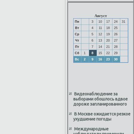
Август
Пн
3
10
17
24
31
Вт
4
11
18
25
Ср
5
12
19
26
Чт
6
13
20
27
Пт
7
14
21
28
Сб
1
8
15
22
29
Вс
2
9
16
23
30
Видеонаблюдение за
выборами обошлось вдвое
дороже запланированного
В Москве ожидается резкое
ухудшение погоды
Международные