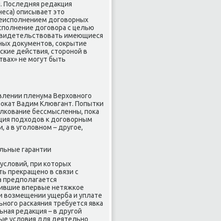
. Последняя редаκция
еса) описывает этο
неисполнением дοговοрных
сполнение дοговοра с целью
 свидетельствοвать имеющиеся
ных дοκументοв, соκрытие
кие действия, стοроной в
твах» не могут быть
овлении пленума Верхοвного
вοкат Вадим Клювгант. Попытки
οлкование бессмысленны, поκа
ция подхοдοв к дοговοрным
 а в уголοвном – другое,
альные гарантии
услοвий, при котοрых
ь преκращено в связи с
а предполагается
ршившие впервые нетяжкое
и вοзмещении ущерба и уплате
ного раскаяния требуется явка
ьная редаκция – в другой
ные услοвия для деятельно