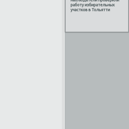
наблюдатели проверили
работу избирательных
участков в Тольятти