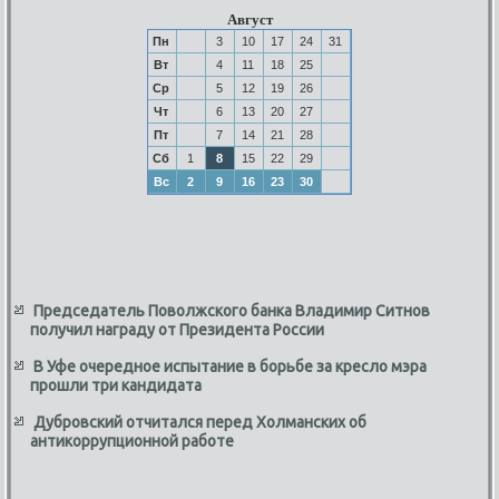
Август
Пн
3
10
17
24
31
Вт
4
11
18
25
Ср
5
12
19
26
Чт
6
13
20
27
Пт
7
14
21
28
Сб
1
8
15
22
29
Вс
2
9
16
23
30
Председатель Поволжского банка Владимир Ситнов
получил награду от Президента России
В Уфе очередное испытание в борьбе за кресло мэра
прошли три кандидата
Дубровский отчитался перед Холманских об
антикоррупционной работе